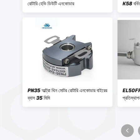
রোটারি হেভি ডিউটি ​​এনকোডার
K58 বর্ধি
পিপিআর
PN35 আল্ট্রা থিন মোটর রোটারি এনকোডার বাইরের
EL50FP10
ব্যাস 35 মিমি
প্রতিস্থাপন
এনকোডার