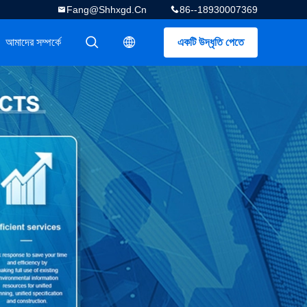
Fang@shhxgd.cn
86--18930007369
আমাদের সম্পর্কে
একটি উদ্ধৃতি পেতে
描述
描述