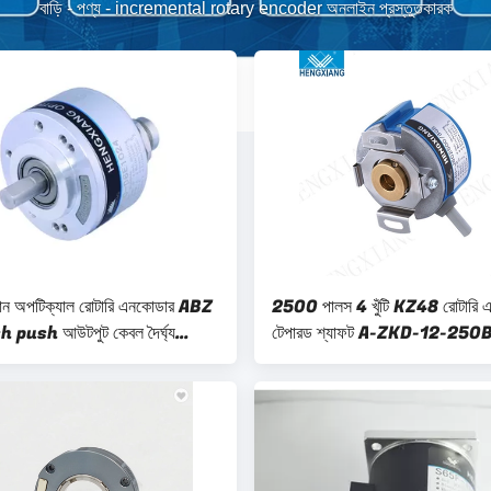
বাড়ি
-
পণ্য
-
incremental rotary encoder অনলাইন প্রস্তুতকারক
মান অপটিক্যাল রোটারি এনকোডার ABZ
2500 পালস 4 খুঁটি KZ48 রোটারি 
 push আউটপুট কেবল দৈর্ঘ্য
টেপারড শ্যাফট A-ZKD-12-25
মি
G05L-C DC সার্ভো মোটর ইনভার্টার 