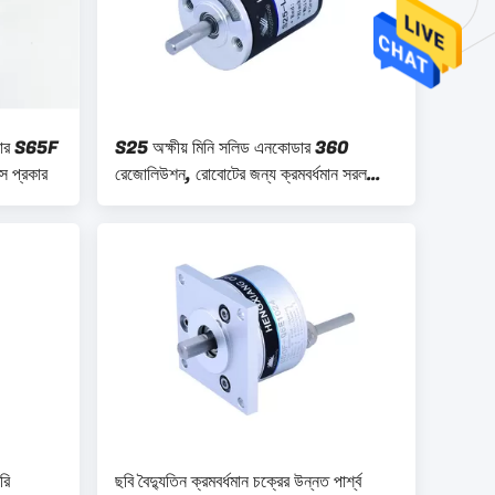
কোডার S65F
S25 অক্ষীয় মিনি সলিড এনকোডার 360
 প্রকার
রেজোলিউশন, রোবোটের জন্য ক্রমবর্ধমান সরল
রোটারি এনকোডার 600 পিপিআর
রি
ছবি বৈদ্যুতিন ক্রমবর্ধমান চক্রের উন্নত পার্শ্ব