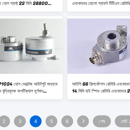
ত হোল শ্যাফ্ট 22 মিমি 28800
এনকোডার হোলো শ্যাফট টিটিএল রোটার
24 হোল ভোল্টেজ আউটপুট মাধ্যমে
আইপি 66 শিল্পকৌশল রোটারি এনকোডা
 বৃদ্ধিমূলক অপটিক্যাল ঘূর্ণমান
14 মিমি হাই স্পিড রোটারি এনকোডা
 K50
রেজোলিউশন
2
3
4
5
6
শেষ
মোট 2