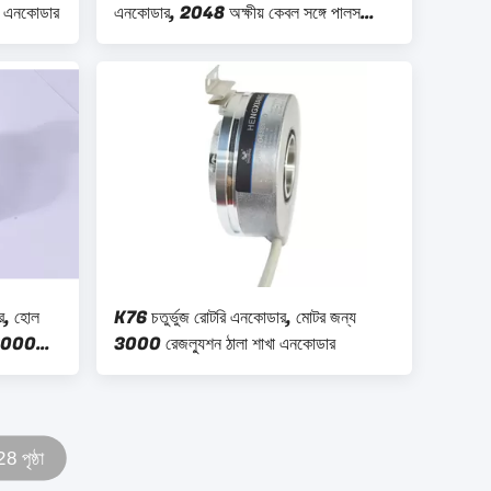
ি এনকোডার
এনকোডার, 2048 অক্ষীয় কেবল সঙ্গে পালস
এনকোডার S50F
র, হোল
K76 চতুর্ভুজ রোটরি এনকোডার, মোটর জন্য
র 20000
3000 রেজল্যুশন ঠালা শাখা এনকোডার
8 পৃষ্ঠা