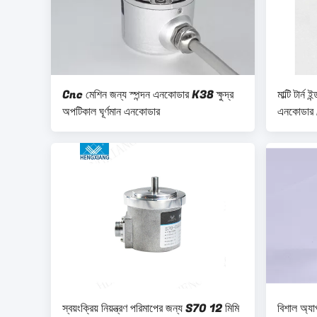
Cnc মেশিন জন্য স্পন্দন এনকোডার K38 ক্ষুদ্র
মাল্টি টার্ন
অপটিকাল ঘূর্ণমান এনকোডার
এনকোডার 
BiSS-C
স্বয়ংক্রিয় নিয়ন্ত্রণ পরিমাপের জন্য S70 12 মিমি
বিশাল অ্যা